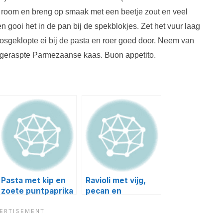
je room en breng op smaak met een beetje zout en veel
en gooi het in de pan bij de spekblokjes. Zet het vuur laag
t losgeklopte ei bij de pasta en roer goed door. Neem van
t geraspte Parmezaanse kaas. Buon appetito.
Pasta met kip en
Ravioli met vijg,
zoete puntpaprika
pecan en
parmaham