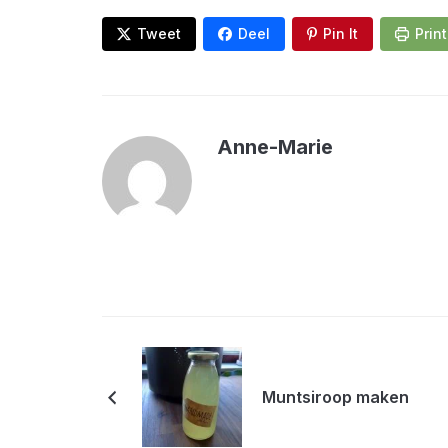
Tweet
Deel
Pin It
Print
Anne-Marie
Muntsiroop maken