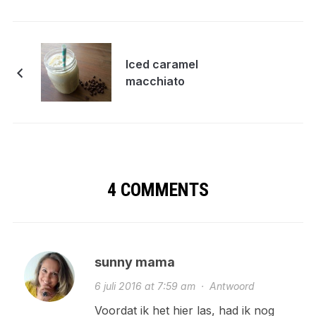
Iced caramel
macchiato
4 COMMENTS
sunny mama
6 juli 2016 at 7:59 am
·
Antwoord
Voordat ik het hier las, had ik nog