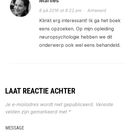
Marlies
8 juli 2016 at 8:22 pm
·
Antwoord
Klinkt erg interessant! Ik ga het boek
eens opzoeken. Op mijn opleiding
neuropsychologie hebben we dit
onderwerp ook wel eens behandeld.
LAAT REACTIE ACHTER
Je e-mailadres wordt niet gepubliceerd.
Vereiste
velden zijn gemarkeerd met
*
MESSAGE