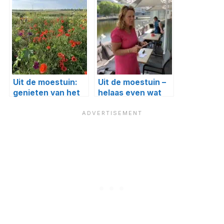
lente
Bella of Evert?
Uit de moestuin:
Uit de moestuin –
genieten van het
helaas even wat
buitenleven
minder prioriteit