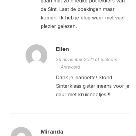
gaan met zo’n leuke pot lekkers van
de Sint. Laat de boekingen maar
komen. Ik heb je blog weer met veel
plezier gelezen.
Ellen
26 november 2021 at 6:59 am
·
Antwoord
Dank je jeannette! Stond
Sinterklaas gister ineens voor je
deur met kruidnootjes !!
Miranda