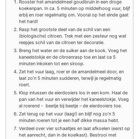
Rooster het amandelmeel goudbruin in een droge
koekenpan. In ca. 5 minuten op middelhoog vuur, blijf
erbij en roer regelmatig om. Vooral op het einde gaat
het hard!
Rasp het grootste deel van de schil van een
(biologische) citroen. Trek met een zesteur
nog wat
reepjes schil van de citroen ter decoratie.
Breng het water en de suiker aan de kook. Voeg het
kaneelstokje en de citroenrasp toe en laat ca 5
minuten inkoken tot een siroop.
Zet het vuur laag, roer er de amandelmeel door, en
laat zo’n 5 minuten sudderen, terwijl je regelmatig
roert.
Klop intussen de eierdooiers los in een kom. Haal de
pan van het vuur en verwijder het kaneelstokje. Voeg
al roerend - beetje bij beetje – de eierdooiers toe.
Zet terug op het vuur (laag!) en blijf nog zo’n 5
minuten roeren tot je een half dikke massa hebt.
Verdeel over vier schaaltjes en laat afkoelen (eerst op
het aanrecht, dan in de koelkast). Bestrooi met