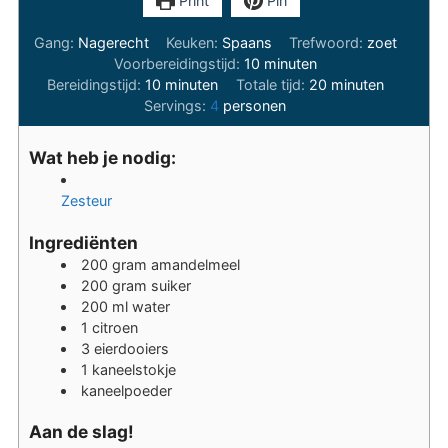
Print
Pin
Gang:
Nagerecht
Keuken:
Spaans
Trefwoord:
zoet
minuten
Voorbereidingstijd:
10
minuten
minuten
minuten
Bereidingstijd:
10
minuten
Totale tijd:
20
minuten
Servings:
4
personen
Wat heb je nodig:
Zesteur
Ingrediënten
200
gram
amandelmeel
200
gram
suiker
200
ml
water
1
citroen
3
eierdooiers
1
kaneelstokje
kaneelpoeder
Aan de slag!