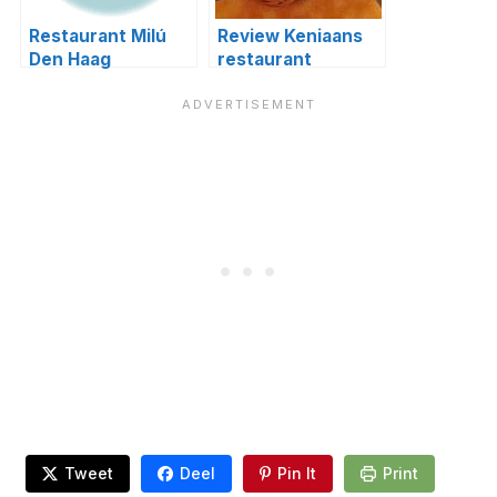
Restaurant Milú
Review Keniaans
Den Haag
restaurant
3Stones
Tweet
Deel
Pin It
Print