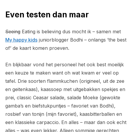
Even testen dan maar
Seeing
Eating is believing dus mocht ik – samen met
My happy kids
juniorblogger Bodhi – onlangs ’the best
of’ de kaart komen proeven.
En blijkbaar vond het personeel het ook best moeilijk
een keuze te maken want oh wat kwam er veel op
tafel. Drie soorten flammkuchen (origineel, uit de zee
en geitenkaas), kaassoep met uitgebakken spekjes en
prei, classic Ceasar salade, salade Moeke (gewokte
gamba’s en biefstukpuntjes – favoriet van Bodhi),
rosbief van tonijn (mijn favoriet), kaasbitterballen en
een klassieke carpaccio. En alles – maar dan ook echt
alles – was even lekker. Alleen sommige gerechten