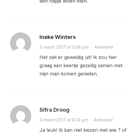
een hapje willen eten.
Ineke Winters
3 maart 2017 at 5:46 pm
·
Antwoord
Het ziet er geweldig uit! Ik zou hier
graag een keertje gezellig samen met
mijn man komen genieten.
Sifra Droog
3 maart 2017 at 6:12 pm
·
Antwoord
Ja leuk! Ik kan niet kiezen met wie ? of