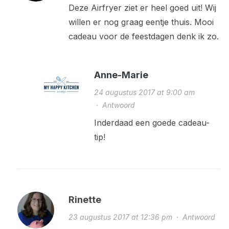
Deze Airfryer ziet er heel goed uit! Wij
willen er nog graag eentje thuis. Mooi
cadeau voor de feestdagen denk ik zo.
Anne-Marie
24 augustus 2017 at 9:00 am
·
Antwoord
Inderdaad een goede cadeau-
tip!
Rinette
23 augustus 2017 at 12:36 pm
·
Antwoord