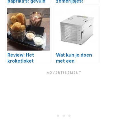
paprika’s: gevuld
zomerijsjes!
met risotto of in
een pastasalade
Review: Het
Wat kun je doen
kroketloket
met een
droogoven?