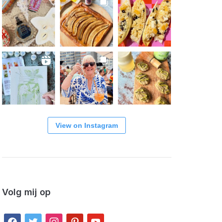
View on Instagram
Volg mij op
facebook
twitter
instagram
pinterest
youtube