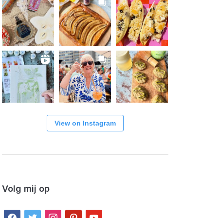
View on Instagram
Volg mij op
facebook
twitter
instagram
pinterest
youtube