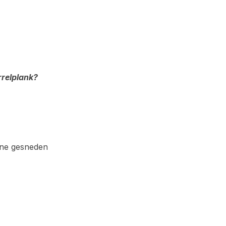
rrelplank?
nne gesneden