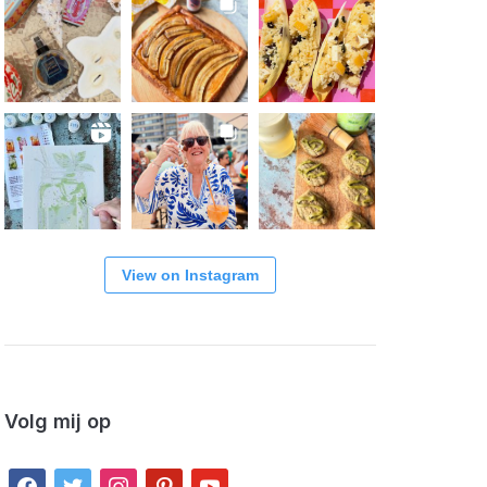
View on Instagram
Volg mij op
facebook
twitter
instagram
pinterest
youtube