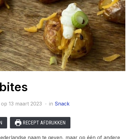
bites
 op
13 maart 2023
in
Snack
N
RECEPT AFDRUKKEN
derlandse naam te geven, maar op één of andere