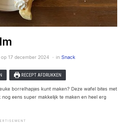
alm
 op
17 december 2024
in
Snack
N
RECEPT AFDRUKKEN
k leuke borrelhapjes kunt maken? Deze wafel bites met
ook nog eens super makkelijk te maken en heel erg