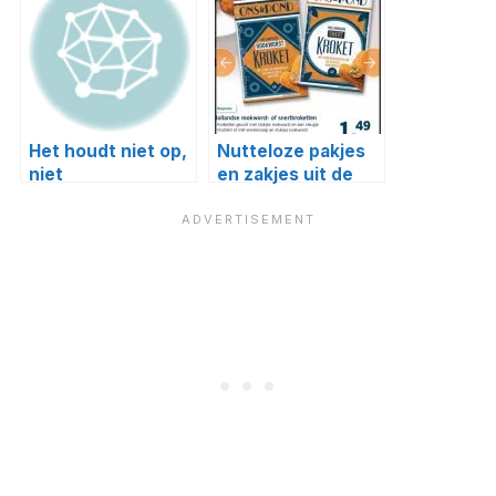
Het houdt niet op,
Nutteloze pakjes
niet
en zakjes uit de
vanzelf….nutteloze
supermarkt #17
pakjes en zakje #3