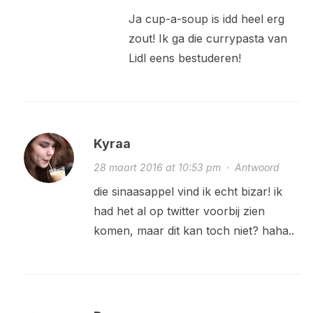
Ja cup-a-soup is idd heel erg
zout! Ik ga die currypasta van
Lidl eens bestuderen!
Kyraa
28 maart 2016 at 10:53 pm
·
Antwoord
die sinaasappel vind ik echt bizar! ik
had het al op twitter voorbij zien
komen, maar dit kan toch niet? haha..