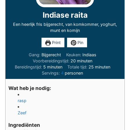
Indiase raita
Een heerlijk fris bijgerecht, van komkommer, yoghurt,
munt en komijn
Print
Pin
Gang:
Bijgerecht
Keuken:
Indiaas
minuten
Voorbereidingstijd:
20
minuten
minuten
minuten
Bereidingstijd:
5
minuten
Totale tijd:
25
minuten
Servings:
4
personen
Wat heb je nodig:
rasp
Zeef
Ingrediënten