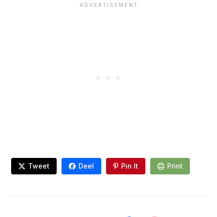
Tweet
Deel
Pin It
Print