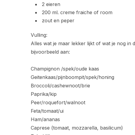
2 eieren
200 ml. creme fraiche of room
zout en peper
Vulling:
Alles wat je maar lekker lijkt of wat je nog i
bijvoorbeeld aan:
Champignon /spek/oude kaas
Geitenkaas/pijnboompit/spek/honing
Broccoli/cashewnoot/brie
Paprika/kip
Peer/roquefort/walnoot
Feta/tomaat/ui
Ham/ananas
Caprese (tomaat, mozzarella, basilicum)