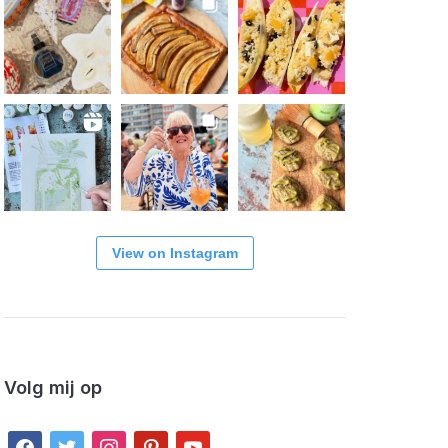
View on Instagram
Volg mij op
facebook
twitter
instagram
pinterest
youtube