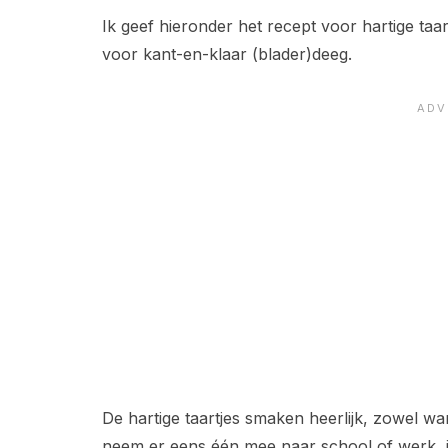
Ik geef hieronder het recept voor hartige taar
voor kant-en-klaar (blader)deeg.
De hartige taartjes smaken heerlijk, zowel war
neem er eens één mee naar school of werk, i