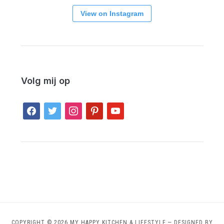
View on Instagram
Volg mij op
facebook
twitter
instagram
pinterest
youtube
COPYRIGHT © 2026 MY HAPPY KITCHEN & LIFESTYLE
— DESIGNED BY