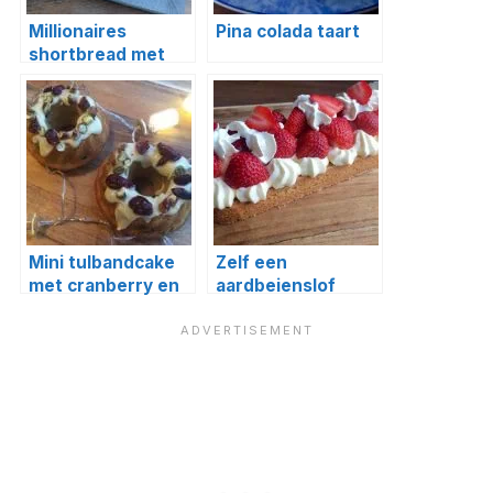
Millionaires
Pina colada taart
shortbread met
karamel zeezout
Mini tulbandcake
Zelf een
met cranberry en
aardbeienslof
pistache
maken