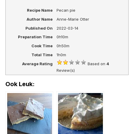
Recipe Name
Pecan pie
Author Name
Anne-Marie Otter
Published On
2022-03-14
Preparation Time
0h10m
Cook Time
0h50m
Total Time
1h0m
Average Rating
Based on
4
Review(s)
Ook Leuk: