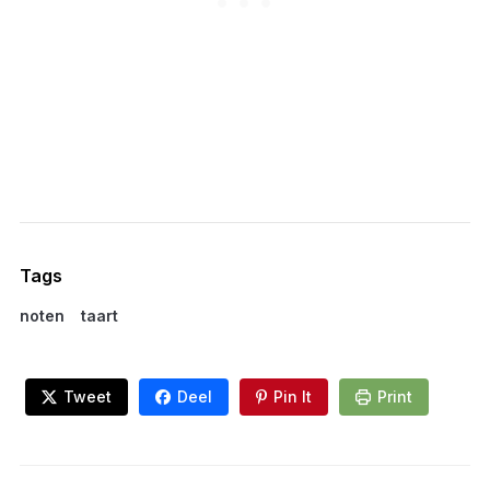
Tags
noten
taart
Tweet
Deel
Pin It
Print