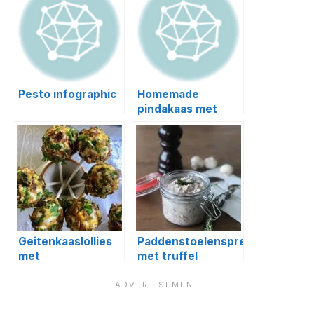
Pesto infographic
Homemade
pindakaas met
pecannoten
(foodblogswap)
Geitenkaaslollies
Paddenstoelenspread
met
met truffel
pistachecrumble