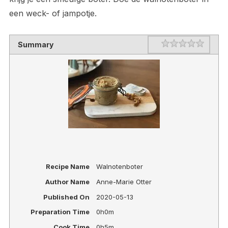
een weck- of jampotje.
Rating
1 star
2 stars
3 stars
4 stars
5 stars
Summary
Recipe Name
Walnotenboter
Author Name
Anne-Marie Otter
Published On
2020-05-13
Preparation Time
0h0m
Cook Time
0h5m