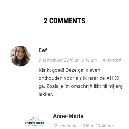
2 COMMENTS
Eef
9 september 2016 at 10:14 am
·
Antwoord
Klinkt goed! Deze ga ik even
onthouden voor als ik naar de AH Xl
ga. Zoals je ‘m omschrijft lijkt hij mij erg
lekker.
Anne-Marie
12 september 2016 at 10:46 am