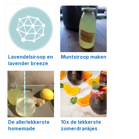
Lavendelsiroop en
Muntsiroop maken
lavender breeze
cocktail
De allerlekkerste
10x de lekkerste
homemade
zomerdrankjes
citroen-gember