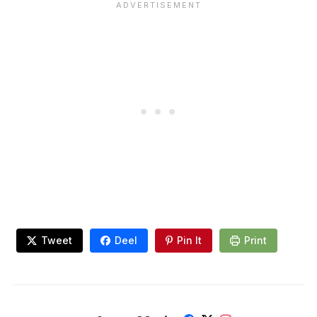
limonade
Tweet
Deel
Pin It
Print