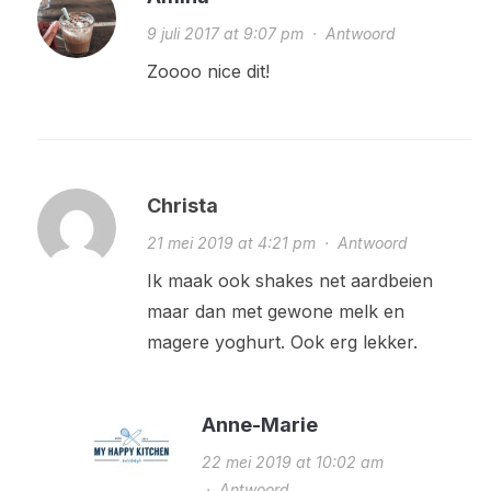
9 juli 2017 at 9:07 pm
·
Antwoord
Zoooo nice dit!
Christa
21 mei 2019 at 4:21 pm
·
Antwoord
Ik maak ook shakes net aardbeien
maar dan met gewone melk en
magere yoghurt. Ook erg lekker.
Anne-Marie
22 mei 2019 at 10:02 am
·
Antwoord