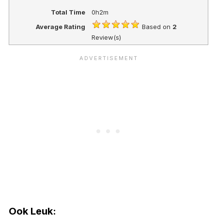
Total Time
0h2m
Average Rating
Based on
2
Review(s)
Ook Leuk: