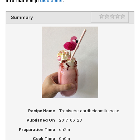
informatie mijn
disclaimer
.
Rating
1 star
2 stars
3 stars
4 stars
5 stars
Summary
Recipe Name
Tropische aardbeienmilkshake
Published On
2017-06-23
Preparation Time
oh2m
Cook Time
0h0m