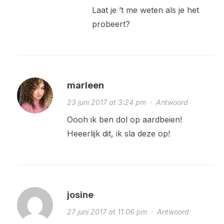
Laat je ’t me weten als je het
probeert?
marleen
23 juni 2017 at 3:24 pm
·
Antwoord
Oooh ik ben dol op aardbeien!
Heeerlijk dit, ik sla deze op!
josine
27 juni 2017 at 11:06 pm
·
Antwoord