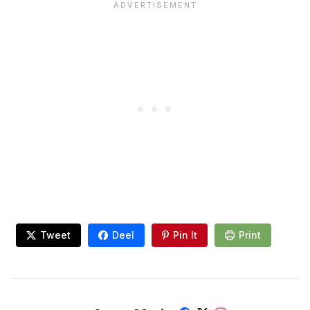
Tweet
Deel
Pin It
Print