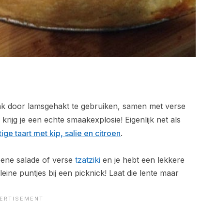
maak door lamsgehakt te gebruiken, samen met verse
krijg je een echte smaakexplosie! Eigenlijk net als
tige taart met kip, salie en citroen
.
oene salade of verse
tzatziki
en je hebt een lekkere
leine puntjes bij een picknick! Laat die lente maar