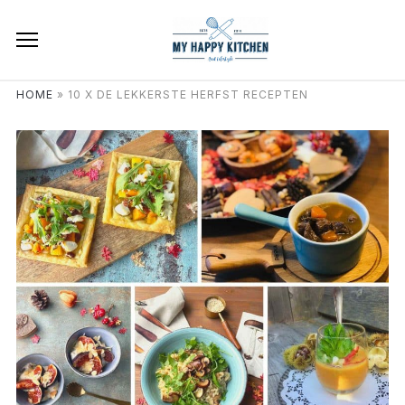
HOME
»
10 X DE LEKKERSTE HERFST RECEPTEN