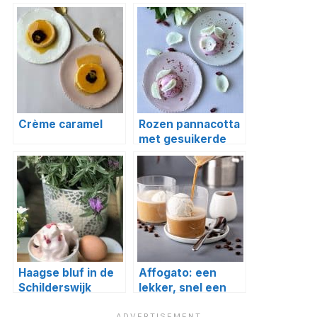
Crème caramel
Rozen pannacotta
met gesuikerde
rozenblaadjes
Haagse bluf in de
Affogato: een
Schilderswijk
lekker, snel een
eenvoudig toetje!