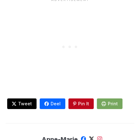
Tweet
Deel
Pin It
Print
Anne-Marie