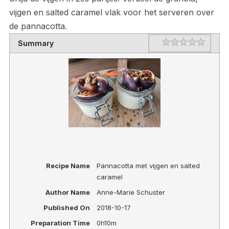
vijgen en salted caramel vlak voor het serveren over
de pannacotta.
Rating
1 star
2 stars
3 stars
4 stars
5 stars
Summary
Recipe Name
Pannacotta met vijgen en salted
caramel
Author Name
Anne-Marie Schuster
Published On
2018-10-17
Preparation Time
0h10m