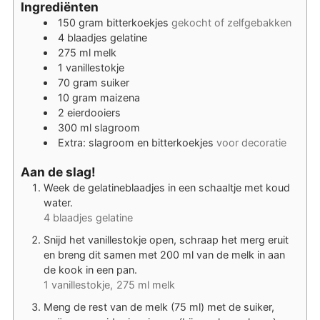
Ingrediënten
150
gram
bitterkoekjes
gekocht of zelfgebakken
4
blaadjes
gelatine
275
ml
melk
1
vanillestokje
70
gram
suiker
10
gram
maizena
2
eierdooiers
300
ml
slagroom
Extra: slagroom en bitterkoekjes
voor decoratie
Aan de slag!
Week de gelatineblaadjes in een schaaltje met koud
water.
4 blaadjes gelatine
Snijd het vanillestokje open, schraap het merg eruit
en breng dit samen met 200 ml van de melk in aan
de kook in een pan.
1 vanillestokje,
275 ml melk
Meng de rest van de melk (75 ml) met de suiker,