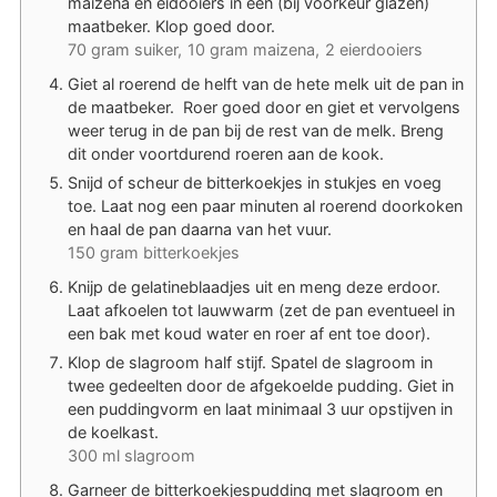
maïzena en eidooiers in een (bij voorkeur glazen)
maatbeker. Klop goed door.
70 gram suiker,
10 gram maizena,
2 eierdooiers
Giet al roerend de helft van de hete melk uit de pan in
de maatbeker. Roer goed door en giet et vervolgens
weer terug in de pan bij de rest van de melk. Breng
dit onder voortdurend roeren aan de kook.
Snijd of scheur de bitterkoekjes in stukjes en voeg
toe. Laat nog een paar minuten al roerend doorkoken
en haal de pan daarna van het vuur.
150 gram bitterkoekjes
Knijp de gelatineblaadjes uit en meng deze erdoor.
Laat afkoelen tot lauwwarm (zet de pan eventueel in
een bak met koud water en roer af ent toe door).
Klop de slagroom half stijf. Spatel de slagroom in
twee gedeelten door de afgekoelde pudding. Giet in
een puddingvorm en laat minimaal 3 uur opstijven in
de koelkast.
300 ml slagroom
Garneer de bitterkoekjespudding met slagroom en