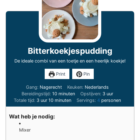
Bitterkoekjespudding
De ideale combi van een toetje en een heerlijk koekje!
Print
Pin
Gang:
Nagerecht
Keuken:
Nederlands
minuten
uur
Bereidingstijd:
10
minuten
Opstijven:
3
uur
uur
minuten
Totale tijd:
3
uur
10
minuten
Servings:
4
personen
Wat heb je nodig:
Mixer