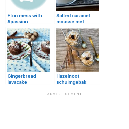
Eton mess with
Salted caramel
#passion
mousse met
popcorn
Gingerbread
Hazelnoot
lavacake
schuimgebak
toetje