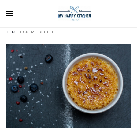
HOME
»
CRÈME BRÛLÉE