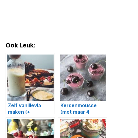
Ook Leuk:
Zelf vanillevla
Kersenmousse
maken (+
(met maar 4
variatietips!)
ingrediënten!)