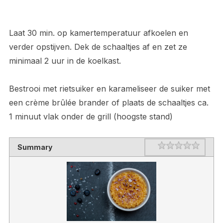
Laat 30 min. op kamertemperatuur afkoelen en
verder opstijven. Dek de schaaltjes af en zet ze
minimaal 2 uur in de koelkast.
Bestrooi met rietsuiker en karameliseer de suiker met
een crème brûlée brander of plaats de schaaltjes ca.
1 minuut vlak onder de grill (hoogste stand)
Rating
1 star
2 stars
3 stars
4 stars
5 stars
Summary