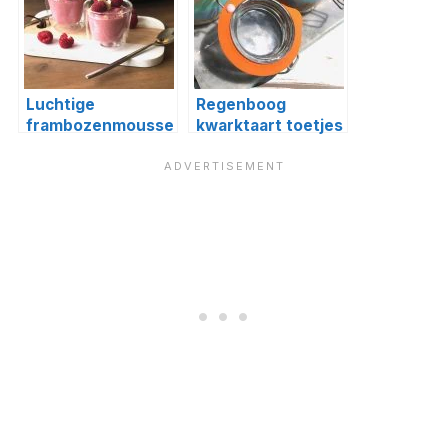
Luchtige
Regenboog
frambozenmousse
kwarktaart toetjes
(met maar 4
ingrediënten)