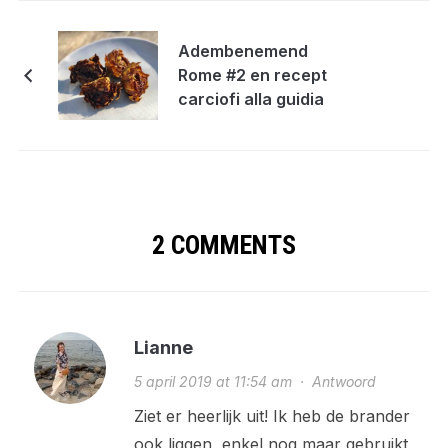
Adembenemend
Rome #2 en recept
carciofi alla guidia
2 COMMENTS
Lianne
5 april 2019 at 11:54 am
·
Antwoord
Ziet er heerlijk uit! Ik heb de brander
ook liggen, enkel nog maar gebruikt