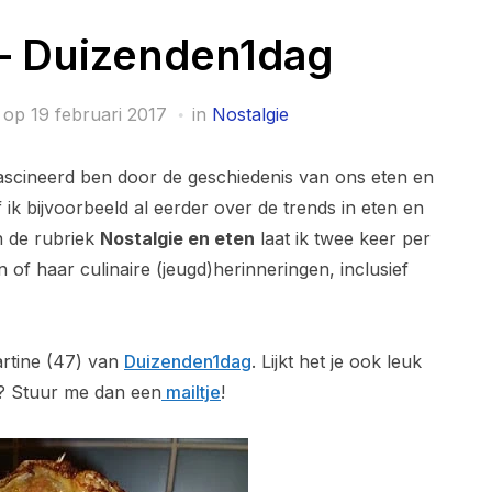
 – Duizenden1dag
 op
19 februari 2017
in
Nostalgie
fascineerd ben door de geschiedenis van ons eten en
 ik bijvoorbeeld al eerder over de trends in eten en
In de rubriek
Nostalgie en eten
laat ik twee keer per
of haar culinaire (jeugd)herinneringen, inclusief
artine (47) van
Duizenden1dag
. Lijkt het je ook leuk
? Stuur me dan een
mailtje
!