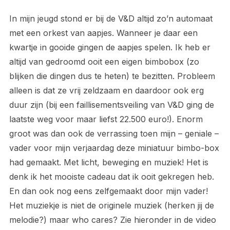
In mijn jeugd stond er bij de V&D altijd zo’n automaat
met een orkest van aapjes. Wanneer je daar een
kwartje in gooide gingen de aapjes spelen. Ik heb er
altijd van gedroomd ooit een eigen bimbobox (zo
blijken die dingen dus te heten) te bezitten. Probleem
alleen is dat ze vrij zeldzaam en daardoor ook erg
duur zijn (bij een faillisementsveiling van V&D ging de
laatste weg voor maar liefst 22.500 euro!). Enorm
groot was dan ook de verrassing toen mijn – geniale –
vader voor mijn verjaardag deze miniatuur bimbo-box
had gemaakt. Met licht, beweging en muziek! Het is
denk ik het mooiste cadeau dat ik ooit gekregen heb.
En dan ook nog eens zelfgemaakt door mijn vader!
Het muziekje is niet de originele muziek (herken jij de
melodie?) maar who cares? Zie hieronder in de video