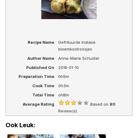
Recipe Name
Gefrituurde Indiase
bloemkoolroosjes
Author Name
Anne-Marie Schuster
Published On
2018-01-10
Preparation Time
0h5m
Cook Time
0h3m
Total Time
oh8m
Average Rating
Based on
80
Review(s)
Ook Leuk: