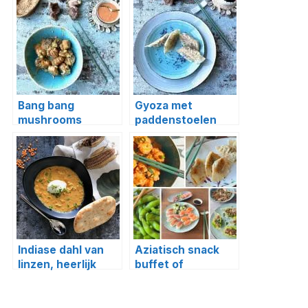
Bang bang
Gyoza met
mushrooms
paddenstoelen
(vegetarisch)
Indiase dahl van
Aziatisch snack
linzen, heerlijk
buffet of
warm
borrelplank
comfortfood!