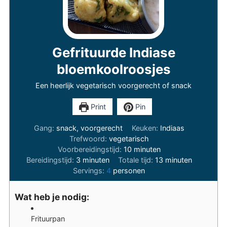
Gefrituurde Indiase
bloemkoolroosjes
Een heerlijk vegetarisch voorgerecht of snack
Print
Pin
Gang:
snack, voorgerecht
Keuken:
Indiaas
Trefwoord:
vegetarisch
minuten
Voorbereidingstijd:
10
minuten
minuten
minuten
Bereidingstijd:
3
minuten
Totale tijd:
13
minuten
Servings:
4
personen
Wat heb je nodig:
Frituurpan