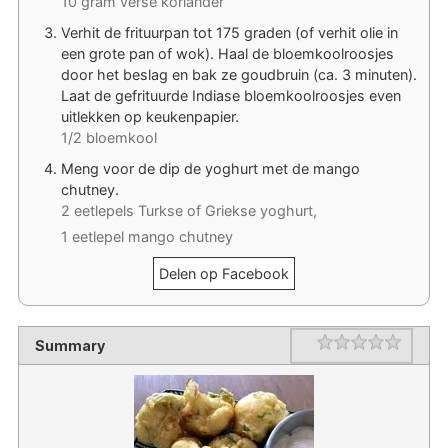
10 gram verse koriander
Verhit de frituurpan tot 175 graden (of verhit olie in
een grote pan of wok). Haal de bloemkoolroosjes
door het beslag en bak ze goudbruin (ca. 3 minuten).
Laat de gefrituurde Indiase bloemkoolroosjes even
uitlekken op keukenpapier.
1/2 bloemkool
Meng voor de dip de yoghurt met de mango
chutney.
2 eetlepels Turkse of Griekse yoghurt,
1 eetlepel mango chutney
Delen op Facebook
Rating
1 star
2 stars
3 stars
4 stars
5 stars
Summary