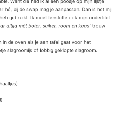
ble. Want die had ik al een poosje op mijn lijstje
ar hé, bij de swap mag je aanpassen. Dan is het mij
b gebruikt. Ik moet tenslotte ook mijn ondertitel
r altijd mét boter, suiker, room en kaas’
trouw
 in de oven als je aan tafel gaat voor het
tje slagroomijs of lobbig geklopte slagroom.
haaltjes)
d)