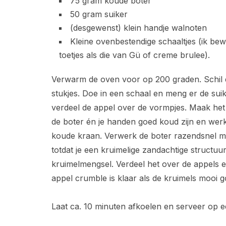
75 gram koude boter
50 gram suiker
(desgewenst) klein handje walnoten
Kleine ovenbestendige schaaltjes (ik bew
toetjes als die van Gü of creme brulee).
Verwarm de oven voor op 200 graden. Schil de 
stukjes. Doe in een schaal en meng er de sui
verdeel de appel over de vormpjes. Maak het 
de boter én je handen goed koud zijn en werk
koude kraan. Verwerk de boter razendsnel m
totdat je een kruimelige zandachtige structuu
kruimelmengsel. Verdeel het over de appels e
appel crumble is klaar als de kruimels mooi g
Laat ca. 10 minuten afkoelen en serveer op ee