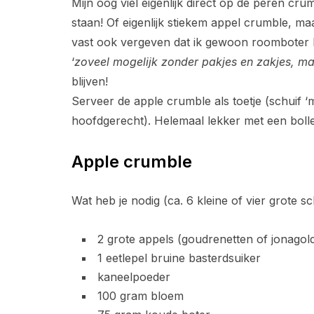
Mijn oog viel eigenlijk direct op de peren crum
staan! Of eigenlijk stiekem appel crumble, ma
vast ook vergeven dat ik gewoon roomboter he
‘
zoveel mogelijk zonder pakjes en zakjes, maa
blijven!
Serveer de apple crumble als toetje (schuif ‘m
hoofdgerecht). Helemaal lekker met een bolle
Apple crumble
Wat heb je nodig (ca. 6 kleine of vier grote sc
2 grote appels (goudrenetten of jonagol
1 eetlepel bruine basterdsuiker
kaneelpoeder
100 gram bloem