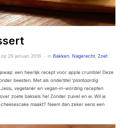
ssert
 op
29 januari 2016
in
Bakken
,
Nagerecht
,
Zoet
ogswap: een heerlijk recept voor apple crumble! Deze
der beesten. Met als ondertitel ‘
plantaardig
t Jessi, vegetariër en vegan-in-wording recepten
over zoete baksels he! Zonder zuivel en ei. Wil je
w-cheesescake maakt? Neem dan zeker eens een