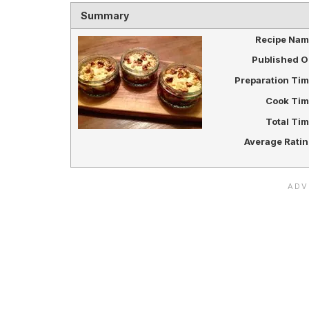
Summary
Recipe Nam
Published 
Preparation Ti
Cook Tim
Total Ti
Average Rati