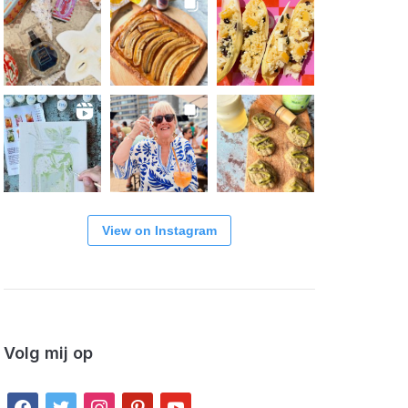
View on Instagram
Volg mij op
facebook
twitter
instagram
pinterest
youtube