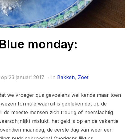
 Blue monday:
 op
23 januari 2017
in
Bakken
,
Zoet
dat we vroeger qua gevoelens wel kende maar toen
wezen formule waaruit is gebleken dat op de
i de meeste mensen zich treurig of neerslachtig
rschijnlijk) mislukt, het geld is op en de vakantie
n bovendien maandag, de eerste dag van weer een
ng: puddingbroodjes! Overigens lijkt er