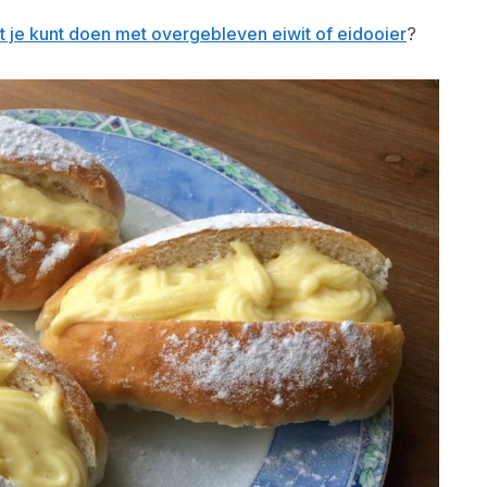
t je kunt doen met overgebleven eiwit of eidooier
?