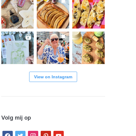
View on Instagram
Volg mij op
facebook
twitter
instagram
pinterest
youtube