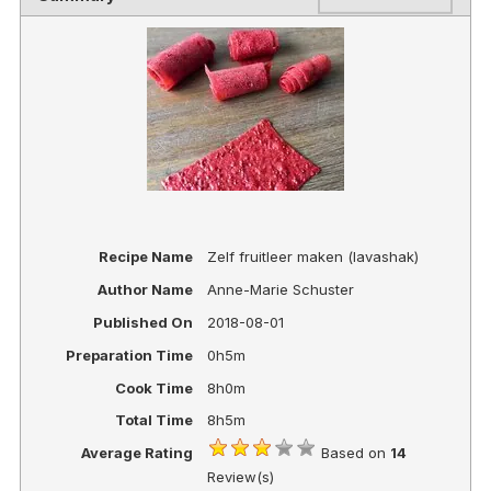
Recipe Name
Zelf fruitleer maken (lavashak)
Author Name
Anne-Marie Schuster
Published On
2018-08-01
Preparation Time
0h5m
Cook Time
8h0m
Total Time
8h5m
Average Rating
Based on
14
Review(s)