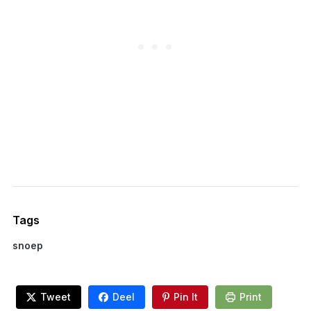
Tags
snoep
Tweet
Deel
Pin It
Print