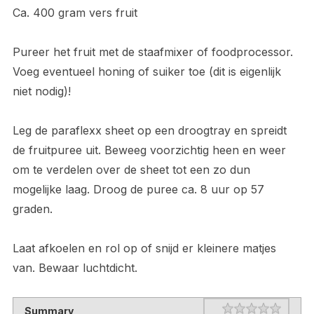
Ca. 400 gram vers fruit
Pureer het fruit met de staafmixer of foodprocessor.
Voeg eventueel honing of suiker toe (dit is eigenlijk
niet nodig)!
Leg de paraflexx sheet op een droogtray en spreidt
de fruitpuree uit. Beweeg voorzichtig heen en weer
om te verdelen over de sheet tot een zo dun
mogelijke laag. Droog de puree ca. 8 uur op 57
graden.
Laat afkoelen en rol op of snijd er kleinere matjes
van. Bewaar luchtdicht.
Rating
1 star
2 stars
3 stars
4 stars
5 stars
Summary