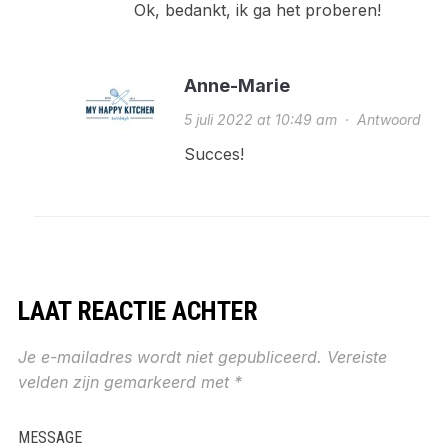
Ok, bedankt, ik ga het proberen!
Anne-Marie
5 juli 2022 at 10:49 am
·
Antwoord
Succes!
LAAT REACTIE ACHTER
Je e-mailadres wordt niet gepubliceerd.
Vereiste
velden zijn gemarkeerd met
*
MESSAGE