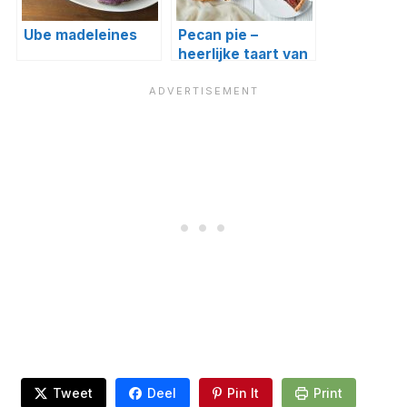
Ube madeleines
Pecan pie –
heerlijke taart van
pecannoten
Tweet
Deel
Pin It
Print