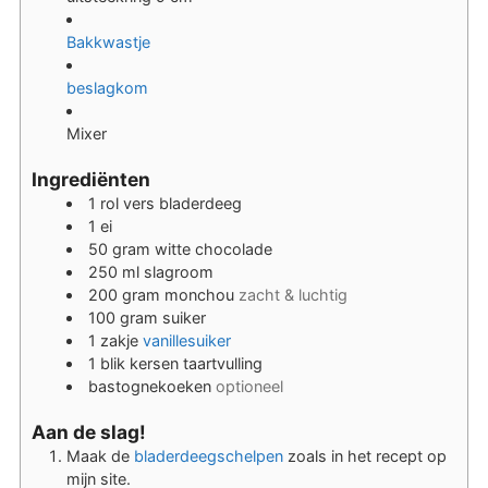
Bakkwastje
beslagkom
Mixer
Ingrediënten
1
rol
vers bladerdeeg
1
ei
50
gram
witte chocolade
250
ml
slagroom
200
gram
monchou
zacht & luchtig
100
gram
suiker
1
zakje
vanillesuiker
1
blik
kersen taartvulling
bastognekoeken
optioneel
Aan de slag!
Maak de
bladerdeegschelpen
zoals in het recept op
mijn site.