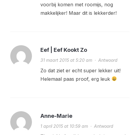
voorbij komen met roomijs, nog
makkelijker! Maar dit is lekkerder!
Eef | Eef Kookt Zo
31 maart 2015 at 5:20 am
·
Antwoord
Zo dat ziet er echt super lekker uit!
Helemaal paas proof, erg leuk
Anne-Marie
1 april 2015 at 10:59 am
·
Antwoord