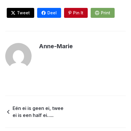
Tweet
Deel
Pin It
Print
Anne-Marie
Eén ei is geen ei, twee
ei is een half ei…..