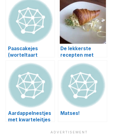
Paascakejes
De lekkerste
(worteltaart
recepten met
cupcakes)
eieren voor Pasen
Aardappelnestjes
Matses!
met kwarteleitjes