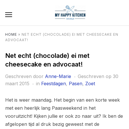
HOME
»
NET ECHT (CHOCOLADE) EI MET CHEESECAKE EN
ADVOCAAT!
Net echt (chocolade) ei met
cheesecake en advocaat!
Geschreven door
Anne-Marie
Geschreven op
30
maart 2015
in
Feestdagen
,
Pasen
,
Zoet
Het is weer maandag. Het begin van een korte week
met een heerlijk lang Paasweekend in het
vooruitzicht! Kijken jullie er ook zo naar uit? Ik ben de
afgelopen tijd al druk bezig geweest met de