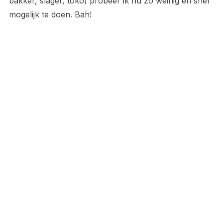
bakker, slager, toko) probeer ik nu zo weinig en snel
mogelijk te doen. Bah!