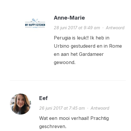
Anne-Marie
28 juni 2017 at 9:49 am
·
Antwoord
Perugia is leuk!! Ik heb in
Urbino gestudeerd en in Rome
en aan het Gardameer
gewoond.
Eef
26 juni 2017 at 7:45 am
·
Antwoord
Wat een mooi verhaal! Prachtig
geschreven.