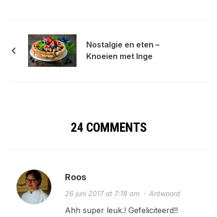
Nostalgie en eten –
Knoeien met Inge
24 COMMENTS
Roos
26 juni 2017 at 7:18 am
·
Antwoord
Ahh super leuk.! Gefeliciteerd!!