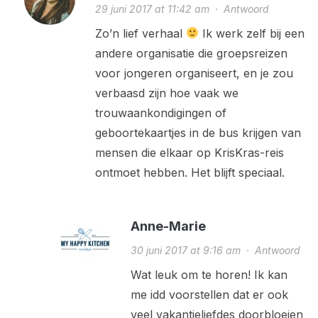
29 juni 2017 at 11:42 am
·
Antwoord
Zo’n lief verhaal
Ik werk zelf bij een
andere organisatie die groepsreizen
voor jongeren organiseert, en je zou
verbaasd zijn hoe vaak we
trouwaankondigingen of
geboortekaartjes in de bus krijgen van
mensen die elkaar op KrisKras-reis
ontmoet hebben. Het blijft speciaal.
Anne-Marie
30 juni 2017 at 9:16 am
·
Antwoord
Wat leuk om te horen! Ik kan
me idd voorstellen dat er ook
veel vakantieliefdes doorbloeien