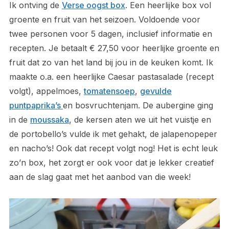
Ik ontving de
Verse oogst box
. Een heerlijke box vol
groente en fruit van het seizoen. Voldoende voor
twee personen voor 5 dagen, inclusief informatie en
recepten. Je betaalt € 27,50 voor heerlijke groente en
fruit dat zo van het land bij jou in de keuken komt. Ik
maakte o.a. een heerlijke Caesar pastasalade (recept
volgt), appelmoes,
tomatensoep
,
gevulde
puntpaprika’s
en bosvruchtenjam. De aubergine ging
in de
moussaka
, de kersen aten we uit het vuistje en
de portobello’s vulde ik met gehakt, de jalapenopeper
en nacho’s! Ook dat recept volgt nog! Het is echt leuk
zo’n box, het zorgt er ook voor dat je lekker creatief
aan de slag gaat met het aanbod van die week!