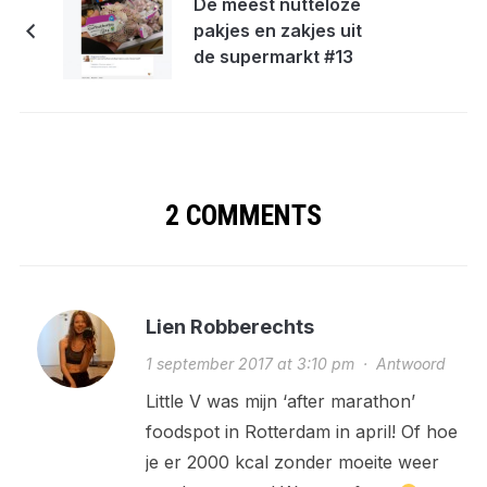
De meest nutteloze
pakjes en zakjes uit
de supermarkt #13
2 COMMENTS
Lien Robberechts
1 september 2017 at 3:10 pm
·
Antwoord
Little V was mijn ‘after marathon’
foodspot in Rotterdam in april! Of hoe
je er 2000 kcal zonder moeite weer