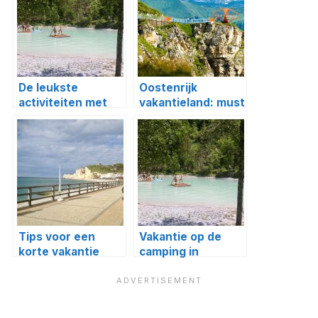
De leukste
Oostenrijk
activiteiten met
vakantieland: must
kinderen in
sees in
Oostenrijk
Salzburgerland #3
(Salzburgerland en
Tirol)
Tips voor een
Vakantie op de
korte vakantie
camping in
naar Normandië
Oostenrijk