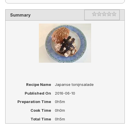
Rating
1 star
2 stars
3 stars
4 stars
5 stars
Summary
Recipe Name
Japanse tonijnsalade
Published On
2016-06-10
Preparation Time
0h5m
Cook Time
0h0m
Total Time
0h5m