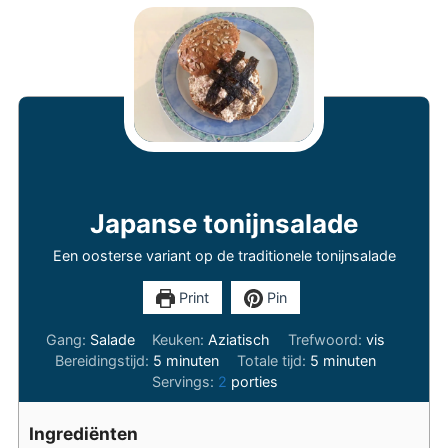
Japanse tonijnsalade
Een oosterse variant op de traditionele tonijnsalade
Print
Pin
Gang:
Salade
Keuken:
Aziatisch
Trefwoord:
vis
minuten
minuten
Bereidingstijd:
5
minuten
Totale tijd:
5
minuten
Servings:
2
porties
Ingrediënten