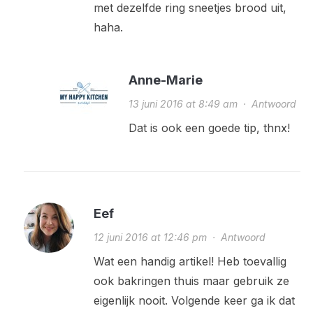
met dezelfde ring sneetjes brood uit,
haha.
Anne-Marie
13 juni 2016 at 8:49 am
·
Antwoord
Dat is ook een goede tip, thnx!
Eef
12 juni 2016 at 12:46 pm
·
Antwoord
Wat een handig artikel! Heb toevallig
ook bakringen thuis maar gebruik ze
eigenlijk nooit. Volgende keer ga ik dat