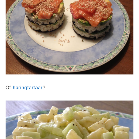
Of
haringtartaar
?