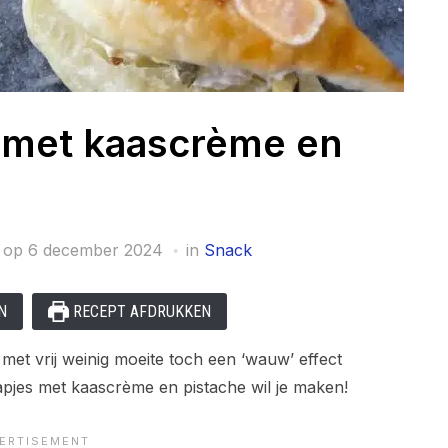
 met kaascrème en
 op
6 december 2024
in
Snack
N
RECEPT AFDRUKKEN
met vrij weinig moeite toch een ‘wauw’ effect
apjes met kaascrème en pistache wil je maken!