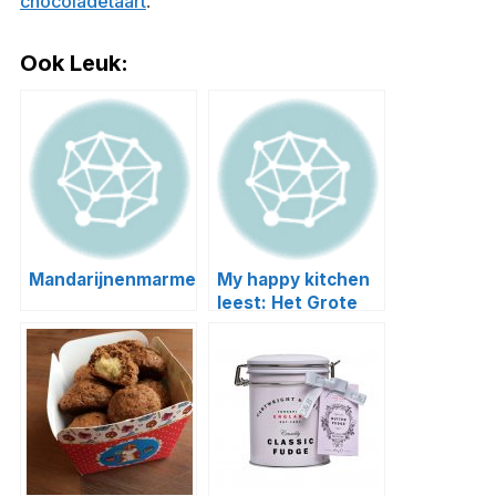
chocoladetaart
.
Ook Leuk:
Mandarijnenmarmelade
My happy kitchen
leest: Het Grote
Sinterklaas
Kookboek