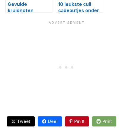
Gevulde
10 leukste culi
kruidnoten
cadeautjes onder
10 euro
Tweet
Deel
Pin It
Print