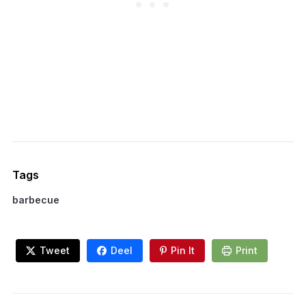
Tags
barbecue
Tweet
Deel
Pin It
Print