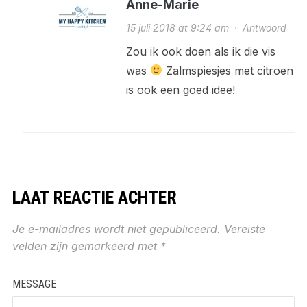
Anne-Marie
15 juli 2018 at 9:24 am
·
Antwoord
Zou ik ook doen als ik die vis
was
Zalmspiesjes met citroen
is ook een goed idee!
LAAT REACTIE ACHTER
Je e-mailadres wordt niet gepubliceerd.
Vereiste
velden zijn gemarkeerd met
*
MESSAGE