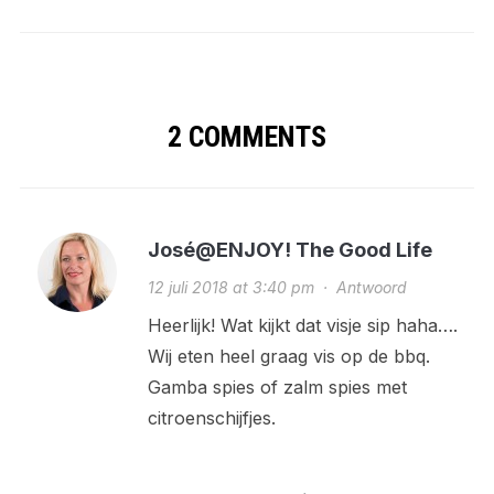
Tirol)
2 COMMENTS
José@ENJOY! The Good Life
12 juli 2018 at 3:40 pm
·
Antwoord
Heerlijk! Wat kijkt dat visje sip haha….
Wij eten heel graag vis op de bbq.
Gamba spies of zalm spies met
citroenschijfjes.