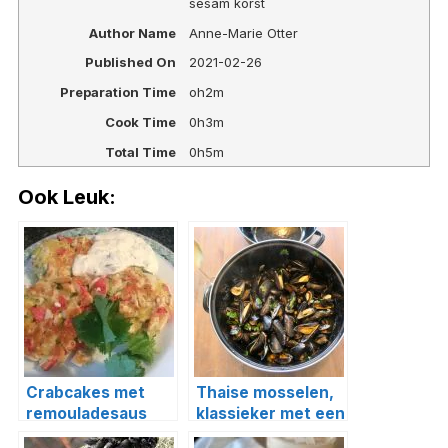
sesam korst
Author Name
Anne-Marie Otter
Published On
2021-02-26
Preparation Time
oh2m
Cook Time
0h3m
Total Time
0h5m
Ook Leuk:
Crabcakes met
Thaise mosselen,
remouladesaus
klassieker met een
twist!