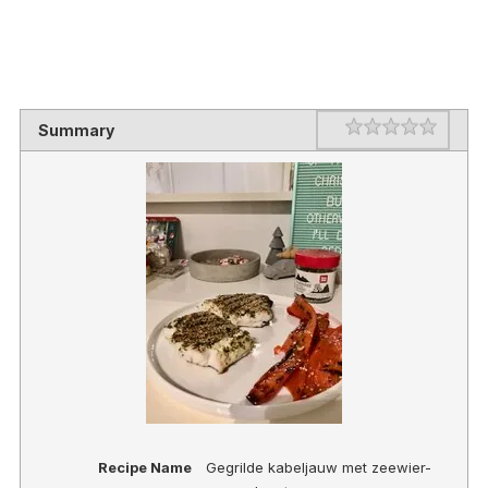
Rating
1 star
2 stars
3 stars
4 stars
5 stars
Summary
Recipe Name
Gegrilde kabeljauw met zeewier-