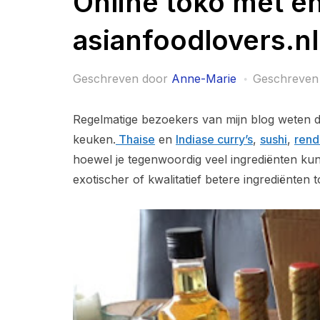
Online toko met e
asianfoodlovers.nl
Geschreven door
Anne-Marie
Geschreven
Regelmatige bezoekers van mijn blog weten da
keuken.
Thaise
en
Indiase curry’s
,
sushi
,
rend
hoewel je tegenwoordig veel ingrediënten kun
exotischer of kwalitatief betere ingrediënten 