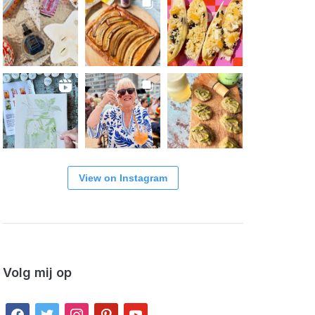
View on Instagram
Volg mij op
facebook
twitter
instagram
pinterest
youtube