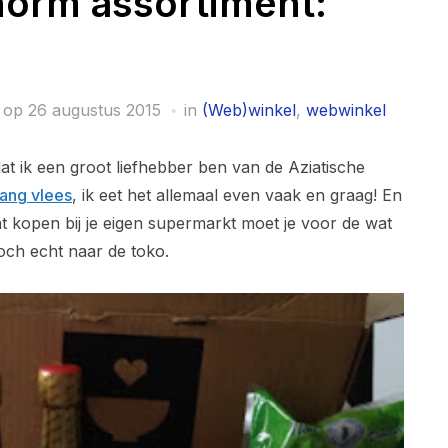
norm assortiment:
 op
26 augustus 2015
in
(Web)winkel
,
webwinkel
t ik een groot liefhebber ben van de Aziatische
ang vlees
, ik eet het allemaal even vaak en graag! En
t kopen bij je eigen supermarkt moet je voor de wat
toch echt naar de toko.