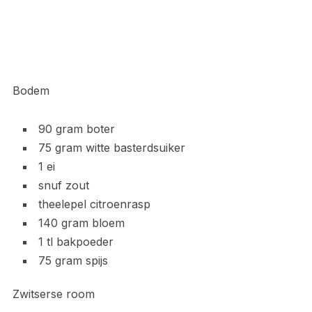
Bodem
90 gram boter
75 gram witte basterdsuiker
1 ei
snuf zout
theelepel citroenrasp
140 gram bloem
1 tl bakpoeder
75 gram spijs
Zwitserse room