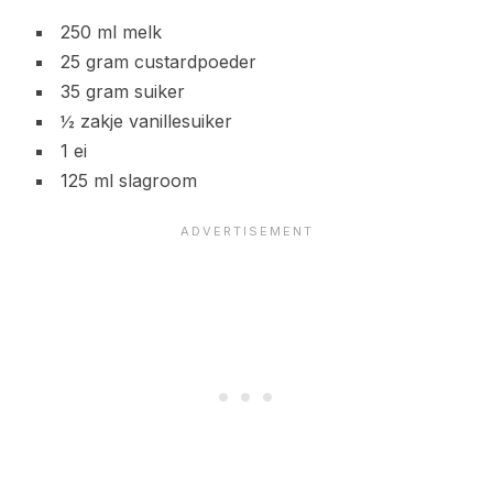
250 ml melk
25 gram custardpoeder
35 gram suiker
½ zakje vanillesuiker
1 ei
125 ml slagroom