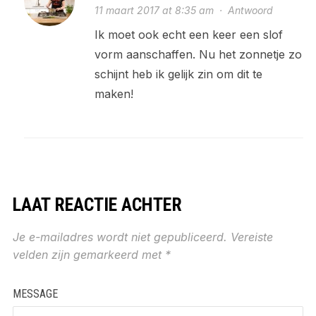
11 maart 2017 at 8:35 am
·
Antwoord
Ik moet ook echt een keer een slof
vorm aanschaffen. Nu het zonnetje zo
schijnt heb ik gelijk zin om dit te
maken!
LAAT REACTIE ACHTER
Je e-mailadres wordt niet gepubliceerd.
Vereiste
velden zijn gemarkeerd met
*
MESSAGE