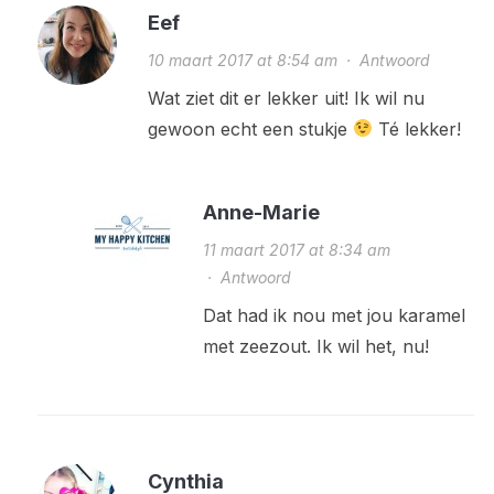
Eef
10 maart 2017 at 8:54 am
·
Antwoord
Wat ziet dit er lekker uit! Ik wil nu
gewoon echt een stukje
Té lekker!
Anne-Marie
11 maart 2017 at 8:34 am
·
Antwoord
Dat had ik nou met jou karamel
met zeezout. Ik wil het, nu!
Cynthia