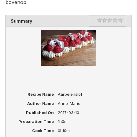
bovenop.
Rating
1 star
2 stars
3 stars
4 stars
5 stars
Summary
Recipe Name
Aarbeienslof
Author Name
Anne-Marie
Published On
2017-03-10
Preparation Time
1h0m
Cook Time
0h10m