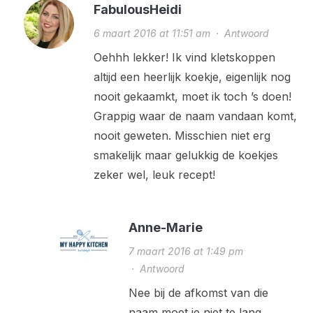
FabulousHeidi
6 maart 2016 at 11:51 am
·
Antwoord
Oehhh lekker! Ik vind kletskoppen
altijd een heerlijk koekje, eigenlijk nog
nooit gekaamkt, moet ik toch ’s doen!
Grappig waar de naam vandaan komt,
nooit geweten. Misschien niet erg
smakelijk maar gelukkig de koekjes
zeker wel, leuk recept!
Anne-Marie
7 maart 2016 at 1:49 pm
·
Antwoord
Nee bij de afkomst van die
naam moet je niet te lang