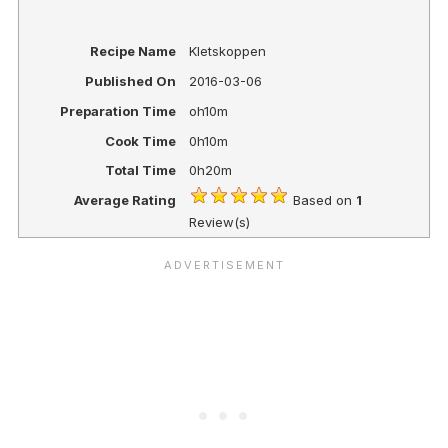
Recipe Name
Kletskoppen
Published On
2016-03-06
Preparation Time
oh10m
Cook Time
0h10m
Total Time
0h20m
Average Rating
Based on
1
Review(s)