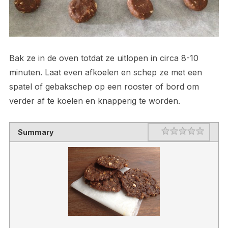
Bak ze in de oven totdat ze uitlopen in circa 8-10
minuten. Laat even afkoelen en schep ze met een
spatel of gebakschep op een rooster of bord om
verder af te koelen en knapperig te worden.
Rating
1 star
2 stars
3 stars
4 stars
5 stars
Summary