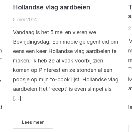
Hollandse vlag aardbeien
T
s
5 mei 2014
2
Vandaag is het 5 mei en vieren we
M
Bevrijdingsdag. Een mooie gelegenheid om
m
m
eens een keer Hollandse vlag aardbeien te
”
m
maken. Ik heb ze al vaak voorbij zien
T
komen op Pinterest en ze stonden al een
,
k
poosje op mijn to-cook lijst. Hollandse vlag
a
aardbeien Het ‘recept’ is even simpel als
T
[…]
t
i
Lees meer