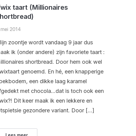
wix taart (Millionaires
hortbread)
 mei 2014
ijn zoontje wordt vandaag 9 jaar dus
aak ik (onder andere) zijn favoriete taart :
illionaires shortbread. Door hem ook wel
wixtaart genoemd. En hé, een knapperige
oekbodem, een dikke laag karamel
fgedekt met chocola…dat is toch ook een
wix?! Dit keer maak ik een lekkere en
etspietsie gezondere variant. Door […]
Lees meer