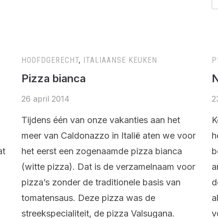
HOOFDGERECHT
,
ITALIAANSE KEUKEN
P
Pizza bianca
N
26 april 2014
2
Tijdens één van onze vakanties aan het
K
meer van Caldonazzo in Italië aten we voor
h
at
het eerst een zogenaamde pizza bianca
b
(witte pizza). Dat is de verzamelnaam voor
a
pizza’s zonder de traditionele basis van
d
tomatensaus. Deze pizza was de
a
streekspecialiteit, de pizza Valsugana.
v