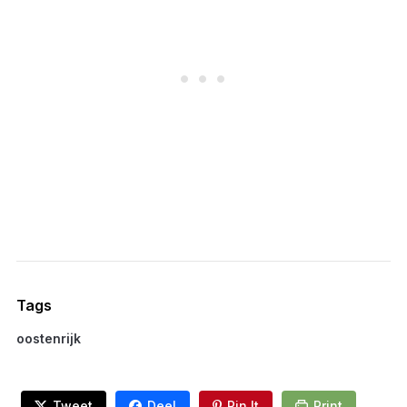
Tags
oostenrijk
Tweet
Deel
Pin It
Print