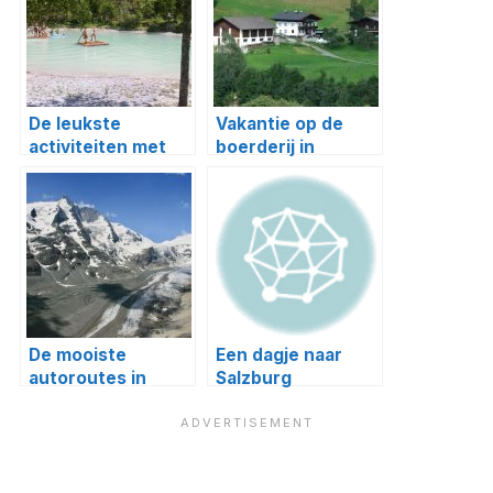
De leukste
Vakantie op de
activiteiten met
boerderij in
kinderen in
Oostenrijk
Oostenrijk
(Salzburgerland en
Tirol)
De mooiste
Een dagje naar
autoroutes in
Salzburg
Salzburgerland en
Tirol