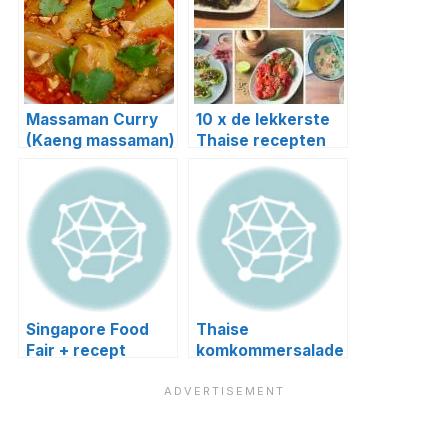
Massaman Curry
10 x de lekkerste
(Kaeng massaman)
Thaise recepten
Singapore Food
Thaise
Fair + recept
komkommersalade
rendang curry
met in kokosmelk
chicken!
gegaarde kip