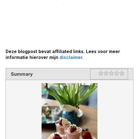
Deze blogpost bevat affiliated links. Lees voor meer
informatie hierover mijn
disclaimer
.
Rating
1 star
2 stars
3 stars
4 stars
5 stars
Summary