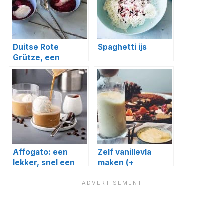
Duitse Rote
Spaghetti ijs
Grütze, een
zomers toetje!
Affogato: een
Zelf vanillevla
lekker, snel een
maken (+
eenvoudig toetje!
variatietips!)