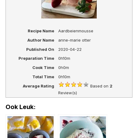
Recipe Name
Aardbeienmousse
Author Name
anne-marie otter
Published On
2020-04-22
Preparation Time
0h10m
Cook Time
0h0m
Total Time
0h10m
Average Rating
Based on
2
Review(s)
Ook Leuk: