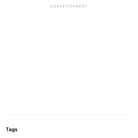
met avocado
pistachecrumble
Tags