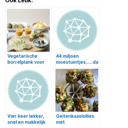
Ook Leuk:
Vegetarische
44 miljoen
borrelplank voor
moestuintjes…..dat
oud en nieuw
zijn een heleboel
radijsjes (+
receptje tzatziki
radijs)
Vier keer lekker,
Geitenkaaslollies
snel en makkelijk
met