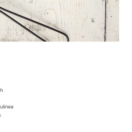
sh
ulinea
s