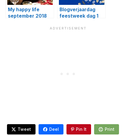
My happy life
Blogverjaardag
september 2018
feestweek dag 1
WINACTIE
Tweet
Deel
Pin It
Print